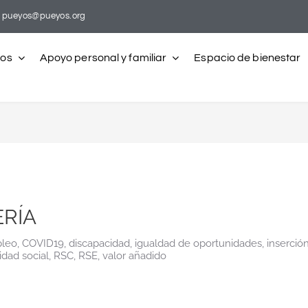
pueyos@pueyos.org
ros
Apoyo personal y familiar
Espacio de bienestar
RÍA
pleo
,
COVID19
,
discapacidad
,
igualdad de oportunidades
,
inserción
idad social
,
RSC
,
RSE
,
valor añadido