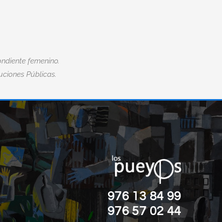
ndiente femenino.
tuciones Públicas.
“EL MIEDO ES LA MAYOR DISCAPACID
”
DE TODAS.“
Nick Vujicic
976 13 84 99
976 57 02 44