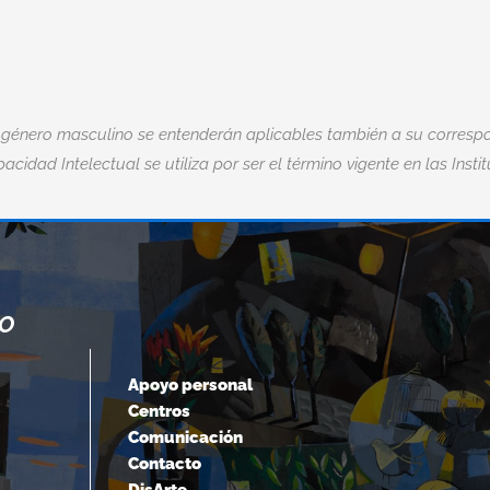
 género masculino se entenderán aplicables también a su correspo
acidad Intelectual se utiliza por ser el término vigente en las Insti
NO
“CUANDO ACEPTAMOS NUESTROS
LÍMITES, VAMOS MÁS ALLÁ DE ELLOS.
Apoyo personal
Centros
Albert Einstein
Comunicación
Contacto
DisArte