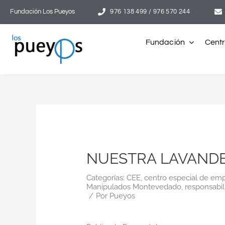
Saltar
Fundación Los Pueyos
976 138 499 / 976 570 244
al
contenido
Fundación
Cent
NUESTRA LAVANDE
Categorías:
CEE
,
centro especial de em
Manipulados Montevedado
,
responsabil
/
Por
Pueyos