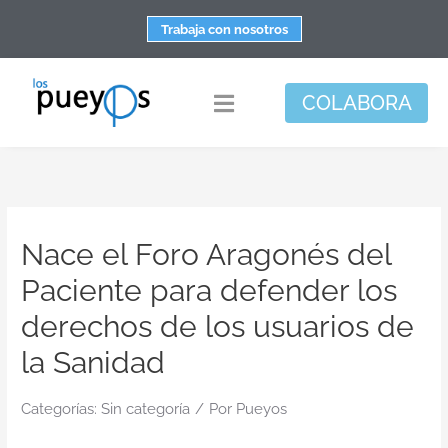
Saltar
Trabaja con nosotros
al
contenido
COLABORA
Toggle
Navigation
Fundación
Centros
Nace el Foro Aragonés del
Apoyo personal y familiar
Paciente para defender los
Espacio de bienestar
derechos de los usuarios de
Responsabilidad social
la Sanidad
DisArte
Categorías:
Sin categoría
/
Por
Pueyos
Actualidad