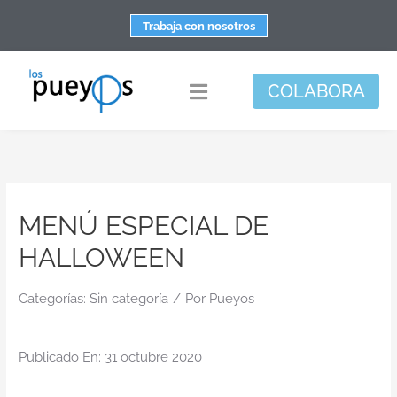
Saltar
Trabaja con nosotros
al
contenido
COLABORA
Toggle
Navigation
Fundación
Centros
MENÚ ESPECIAL DE
Apoyo personal y familiar
HALLOWEEN
Espacio de bienestar
Responsabilidad social
Categorías:
Sin categoría
/
Por
Pueyos
DisArte
Publicado En: 31 octubre 2020
Actualidad