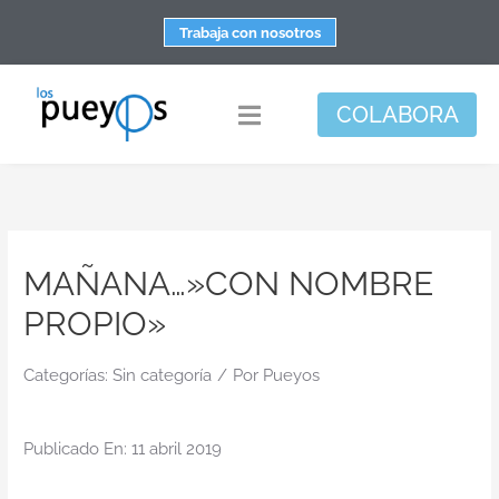
Saltar
Trabaja con nosotros
al
contenido
COLABORA
Toggle
Navigation
Fundación
Centros
MAÑANA…»CON NOMBRE
Apoyo personal y familiar
PROPIO»
Espacio de bienestar
Responsabilidad social
Categorías:
Sin categoría
/
Por
Pueyos
DisArte
Publicado En: 11 abril 2019
Actualidad