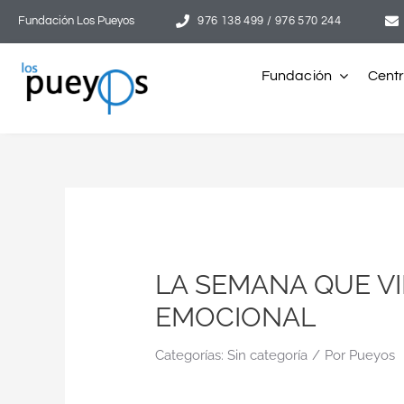
Saltar
Fundación Los Pueyos
976 138 499 / 976 570 244
al
contenido
Fundación
Cent
LA SEMANA QUE V
EMOCIONAL
Categorías:
Sin categoría
/
Por
Pueyos