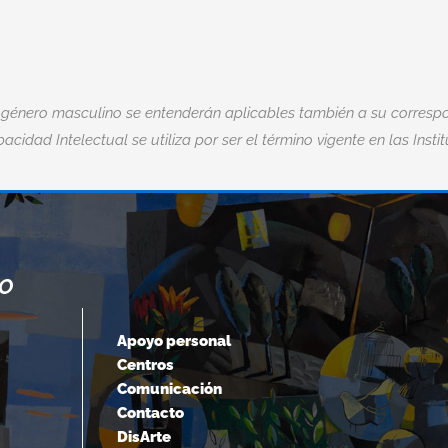
 género masculino se entenderán aplicables también a su correspo
acidad Intelectual se utiliza por ser el término vigente en las Insti
NO
“CUANDO ACEPTAMOS NUESTROS
LÍMITES, VAMOS MÁS ALLÁ DE ELLOS.
Apoyo personal
Centros
Albert Einstein
Comunicación
Contacto
DisArte