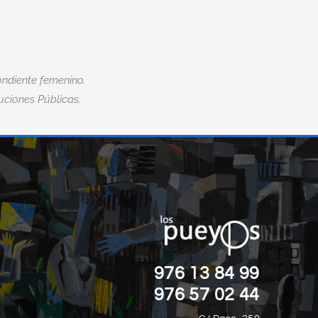
ndiente femenino.
tuciones Públicas.
“EL MIEDO ES LA MAYOR DISCAPACID
”
DE TODAS.“
Nick Vujicic
976 13 84 99
976 57 02 44