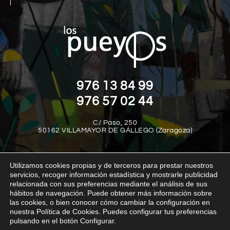
976 13 84 99
976 57 02 44
C/ Paso, 250
50162 VILLAMAYOR DE GÁLLEGO (Zaragoza)
Utilizamos cookies propias y de terceros para prestar nuestros
servicios, recoger información estadística y mostrarle publicidad
relacionada con sus preferencias mediante el análisis de sus
hábitos de navegación. Puede obtener más información sobre
las cookies, o bien conocer cómo cambiar la configuración en
Aviso legal
Política de privacidad
Política de cookies
nuestra Política de Cookies. Puedes configurar tus preferencias
Política interna del canal de denuncias
Transparencia
pulsando en el botón Configurar.