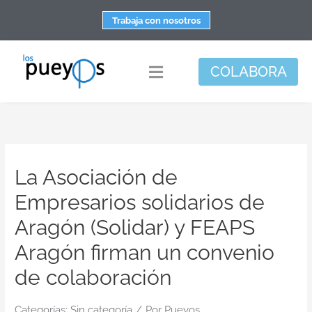
Saltar
Trabaja con nosotros
al
contenido
COLABORA
Toggle
Navigation
Fundación
Centros
La Asociación de
Apoyo personal y familiar
Empresarios solidarios de
Espacio de bienestar
Aragón (Solidar) y FEAPS
Responsabilidad social
Aragón firman un convenio
DisArte
de colaboración
Actualidad
Categorías:
Sin categoría
/
Por
Pueyos