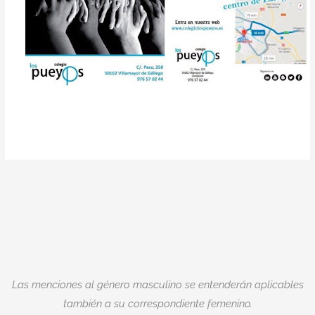
Las menciones al género masculino se entenderán aplicables
también a su correspondiente femenino.