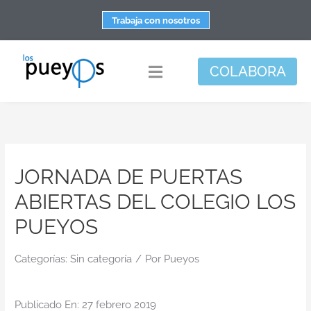
Saltar
Trabaja con nosotros
al
contenido
COLABORA
Toggle
Navigation
Fundación
Centros
JORNADA DE PUERTAS
Apoyo personal y familiar
ABIERTAS DEL COLEGIO LOS
Espacio de bienestar
PUEYOS
Responsabilidad social
Categorías:
Sin categoría
/
DisArte
Por
Pueyos
Actualidad
Publicado En: 27 febrero 2019