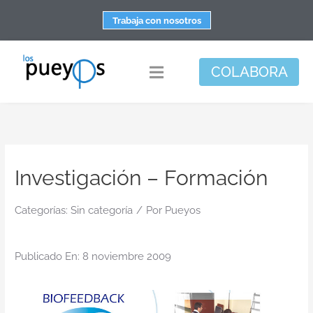
Saltar
Trabaja con nosotros
al
contenido
COLABORA
Toggle
Navigation
Fundación
Centros
Investigación – Formación
Apoyo personal y familiar
Espacio de bienestar
Categorías:
Sin categoría
/
Por
Pueyos
Responsabilidad social
Publicado En: 8 noviembre 2009
DisArte
Actualidad