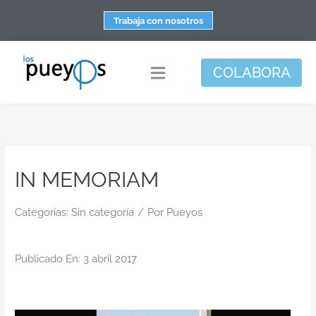
Saltar
Trabaja con nosotros
al
contenido
COLABORA
Toggle
Navigation
Fundación
Centros
IN MEMORIAM
Apoyo personal y familiar
Espacio de bienestar
Categorías:
Sin categoría
/
Por
Pueyos
Responsabilidad social
Publicado En: 3 abril 2017
DisArte
Actualidad