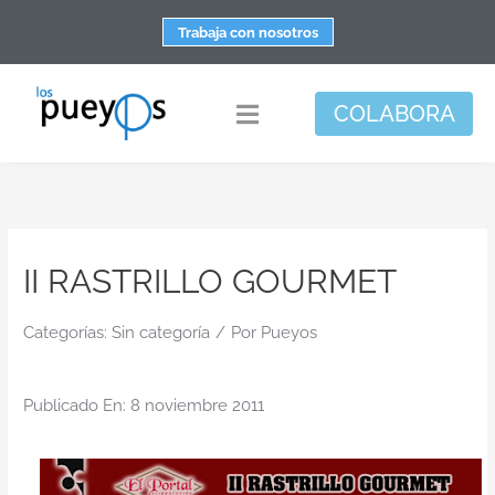
Saltar
Trabaja con nosotros
al
contenido
COLABORA
Toggle
Navigation
Fundación
Centros
II RASTRILLO GOURMET
Apoyo personal y familiar
Espacio de bienestar
Categorías:
Sin categoría
/
Por
Pueyos
Responsabilidad social
Publicado En: 8 noviembre 2011
DisArte
Actualidad