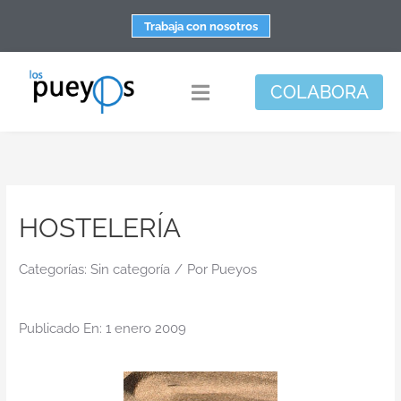
Saltar
Trabaja con nosotros
al
contenido
COLABORA
Toggle
Navigation
Fundación
Centros
HOSTELERÍA
Apoyo personal y familiar
Espacio de bienestar
Categorías:
Sin categoría
/
Por
Pueyos
Responsabilidad social
Publicado En: 1 enero 2009
DisArte
Actualidad