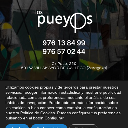
976 13 84 99
976 57 02 44
C/ Paso, 250
50162 VILLAMAYOR DE GÁLLEGO (Zaragoza)
Utilizamos cookies propias y de terceros para prestar nuestros
servicios, recoger información estadística y mostrarle publicidad
relacionada con sus preferencias mediante el análisis de sus
hábitos de navegación. Puede obtener más información sobre
las cookies, o bien conocer cómo cambiar la configuración en
Aviso legal
Política de privacidad
Política de cookies
nuestra Política de Cookies. Puedes configurar tus preferencias
Política interna del canal de denuncias
Transparencia
pulsando en el botón Configurar.