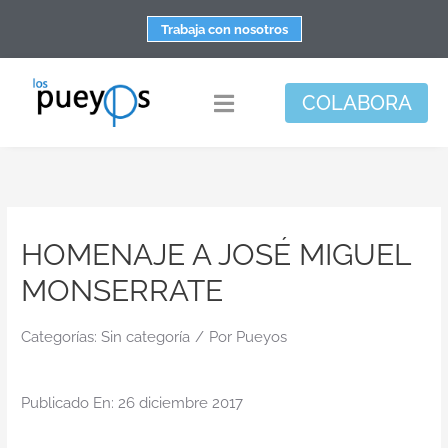
Saltar
Trabaja con nosotros
al
contenido
COLABORA
Toggle
Navigation
Fundación
Centros
HOMENAJE A JOSÉ MIGUEL
Apoyo personal y familiar
MONSERRATE
Espacio de bienestar
Responsabilidad social
Categorías:
Sin categoría
/
Por
Pueyos
DisArte
Publicado En: 26 diciembre 2017
Actualidad