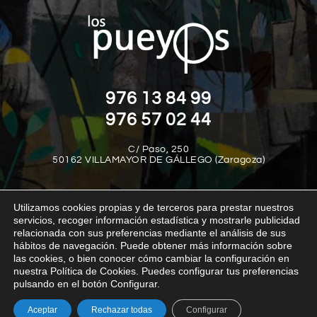
976 13 84 99
976 57 02 44
C/ Paso, 250
50162 VILLAMAYOR DE GÁLLEGO (Zaragoza)
Utilizamos cookies propias y de terceros para prestar nuestros
servicios, recoger información estadística y mostrarle publicidad
relacionada con sus preferencias mediante el análisis de sus
hábitos de navegación. Puede obtener más información sobre
las cookies, o bien conocer cómo cambiar la configuración en
Aviso legal
Política de privacidad
Política de cookies
nuestra Política de Cookies. Puedes configurar tus preferencias
Política interna del canal de denuncias
Transparencia
pulsando en el botón Configurar.
Aceptar
Rechazar todas
Configurar