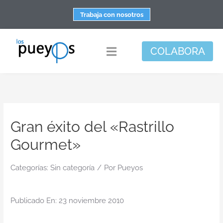
Saltar
Trabaja con nosotros
al
contenido
COLABORA
Toggle
Navigation
Fundación
Centros
Gran éxito del «Rastrillo
Apoyo personal y familiar
Gourmet»
Espacio de bienestar
Responsabilidad social
Categorías:
Sin categoría
/
Por
Pueyos
DisArte
Publicado En: 23 noviembre 2010
Actualidad