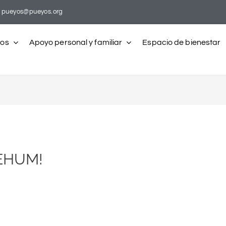
pueyos@pueyos.org
ros
Apoyo personal y familiar
Espacio de bienestar
EHUM!