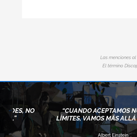
Las menciones al
El término Discap
, NO
“CUANDO ACEPTAMOS NUESTR
LÍMITES, VAMOS MÁS ALLÁ DE ELL
Albert Einstein