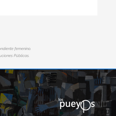
ndiente femenino.
tuciones Públicas.
“LA DISCAPACIDAD NO TE DEFINE
CIDAD
DEFINE CÓMO HACES FRENTE A 
DESAFÍOS QUE LA DISCAPACIDA
PRESENTA.”