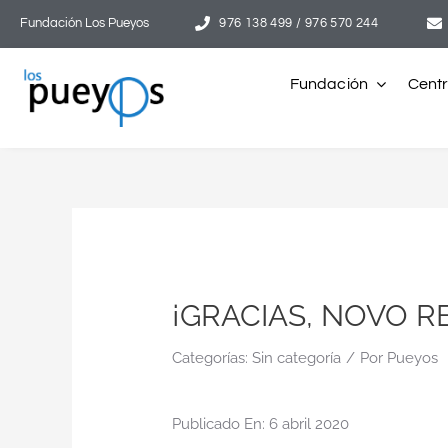
Saltar
Fundación Los Pueyos
976 138 499 / 976 570 244
al
contenido
Fundación
Cent
¡GRACIAS, NOVO R
Categorías:
Sin categoría
/
Por
Pueyos
Publicado En: 6 abril 2020