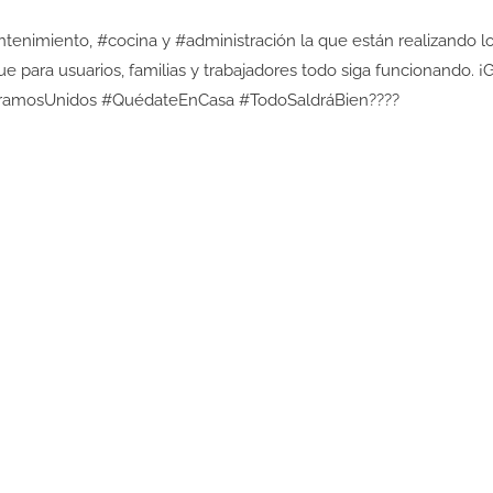
ntenimiento, #cocina y #administración la que están realizando
 para usuarios, familias y trabajadores todo siga funcionando. ¡G
ParamosUnidos #QuédateEnCasa #TodoSaldráBien????