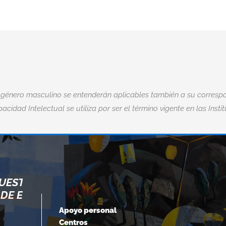
 género masculino se entenderán aplicables también a su correspo
acidad Intelectual se utiliza por ser el término vigente en las Insti
OS
“EL MIEDO ES LA MAYOR DISCAPA
OS.”
DE TODAS.“
Apoyo personal
Centros
Nick Vujicic