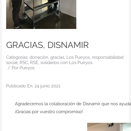
Contacto
GRACIAS, DISNAMIR
Categorías:
donación
,
gracias
,
Los Pueyos
,
responsabilidad
social
,
RSC
,
RSE
,
solidarios con Los Pueyos
/
Por
Pueyos
Publicado En: 24 junio 2021
Agradecemos la
colaboración
de
Disnamir
que nos ayuda 
¡
Gracias
por vuestro
compromiso
!