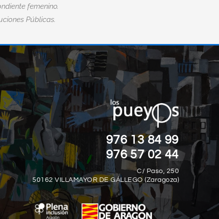
ndiente femenino.
tuciones Públicas.
“EL MIEDO ES LA MAYOR DISCAPACID
”
DE TODAS.“
Nick Vujicic
976 13 84 99
976 57 02 44
C/ Paso, 250
50162 VILLAMAYOR DE GÁLLEGO (Zaragoza)