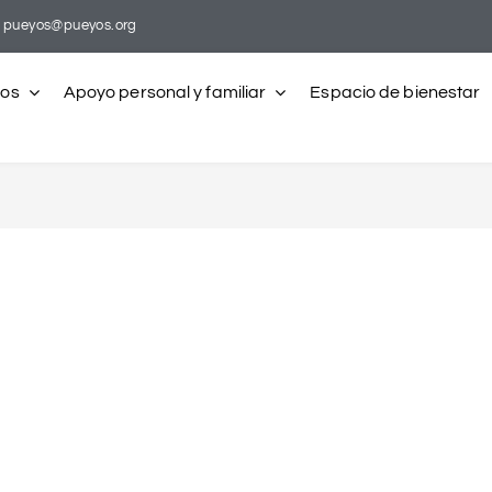
pueyos@pueyos.org
ros
Apoyo personal y familiar
Espacio de bienestar