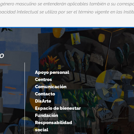
 género masculino se entenderán aplicables también a su correspo
acidad Intelectual se utiliza por ser el término vigente en las Insti
NO
“CUANDO ACEPTAMOS NUESTROS
LÍMITES, VAMOS MÁS ALLÁ DE ELLOS.
Apoyo personal
Centros
Albert Einstein
Comunicación
Contacto
DisArte
Espacio de bienestar
Fundación
Responsabilidad
social