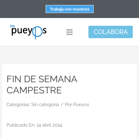
Saltar
Trabaja con nosotros
al
contenido
COLABORA
Toggle
Navigation
Fundación
Centros
FIN DE SEMANA
Apoyo personal y familiar
CAMPESTRE
Espacio de bienestar
Responsabilidad social
Categorías:
Sin categoría
/
Por
Pueyos
DisArte
Publicado En: 14 abril 2014
Actualidad