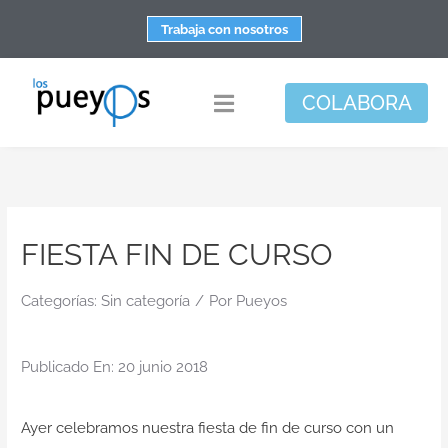
Saltar
Trabaja con nosotros
al
contenido
COLABORA
Toggle
Navigation
Fundación
Centros
FIESTA FIN DE CURSO
Apoyo personal y familiar
Espacio de bienestar
Categorías:
Sin categoría
/
Por
Pueyos
Responsabilidad social
Publicado En: 20 junio 2018
DisArte
Actualidad
Ayer celebramos nuestra fiesta de fin de curso con un