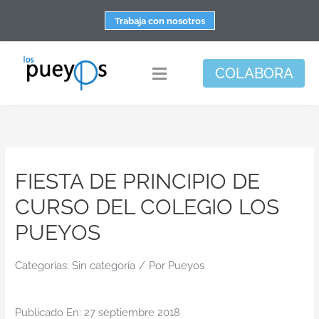
Saltar
Trabaja con nosotros
al
contenido
COLABORA
Toggle
Navigation
Fundación
Centros
FIESTA DE PRINCIPIO DE
Apoyo personal y familiar
CURSO DEL COLEGIO LOS
Espacio de bienestar
PUEYOS
Responsabilidad social
Categorías:
Sin categoría
/
DisArte
Por
Pueyos
Actualidad
Publicado En: 27 septiembre 2018