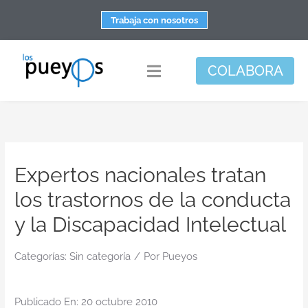
Saltar
Trabaja con nosotros
al
contenido
COLABORA
Toggle
Navigation
Fundación
Centros
Expertos nacionales tratan
Apoyo personal y familiar
los trastornos de la conducta
Espacio de bienestar
y la Discapacidad Intelectual
Responsabilidad social
Categorías:
Sin categoría
/
DisArte
Por
Pueyos
Actualidad
Publicado En: 20 octubre 2010