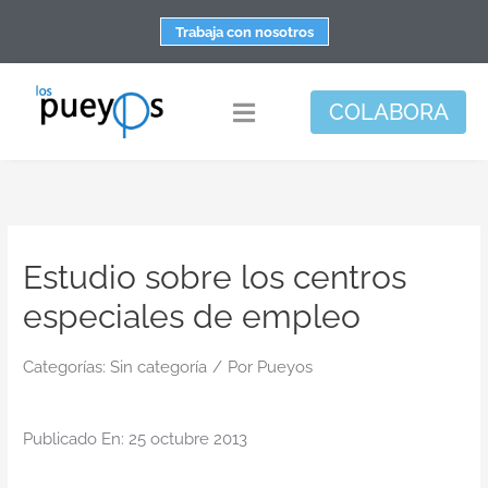
Saltar
Trabaja con nosotros
al
contenido
COLABORA
Toggle
Navigation
Fundación
Centros
Estudio sobre los centros
Apoyo personal y familiar
especiales de empleo
Espacio de bienestar
Responsabilidad social
Categorías:
Sin categoría
/
Por
Pueyos
DisArte
Publicado En: 25 octubre 2013
Actualidad