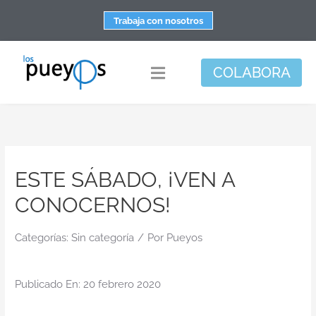
Saltar
Trabaja con nosotros
al
contenido
COLABORA
Toggle
Navigation
Fundación
Centros
ESTE SÁBADO, ¡VEN A
Apoyo personal y familiar
CONOCERNOS!
Espacio de bienestar
Responsabilidad social
Categorías:
Sin categoría
/
Por
Pueyos
DisArte
Publicado En: 20 febrero 2020
Actualidad