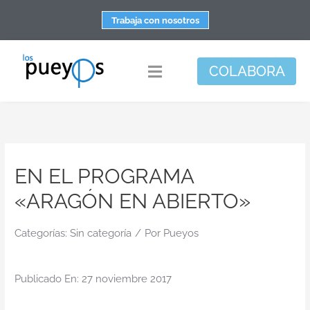
Saltar
Trabaja con nosotros
al
contenido
COLABORA
Toggle
Navigation
Fundación
Centros
EN EL PROGRAMA
Apoyo personal y familiar
«ARAGÓN EN ABIERTO»
Espacio de bienestar
Responsabilidad social
Categorías:
Sin categoría
/
Por
Pueyos
DisArte
Publicado En: 27 noviembre 2017
Actualidad