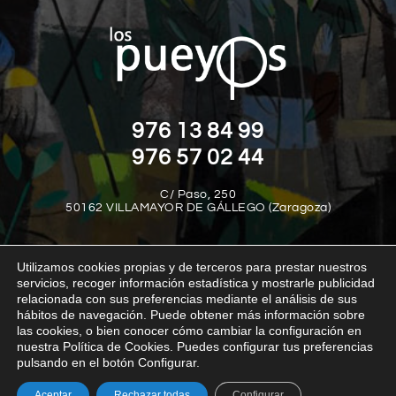
976 13 84 99
976 57 02 44
C/ Paso, 250
50162 VILLAMAYOR DE GÁLLEGO (Zaragoza)
Utilizamos cookies propias y de terceros para prestar nuestros
servicios, recoger información estadística y mostrarle publicidad
relacionada con sus preferencias mediante el análisis de sus
hábitos de navegación. Puede obtener más información sobre
las cookies, o bien conocer cómo cambiar la configuración en
Aviso legal
Política de privacidad
Política de cookies
nuestra Política de Cookies. Puedes configurar tus preferencias
Política interna del canal de denuncias
Transparencia
pulsando en el botón Configurar.
Aceptar
Rechazar todas
Configurar