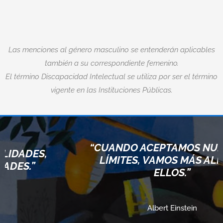
Las menciones al género masculino se entenderán aplicables
también a su correspondiente femenino.
El término Discapacidad Intelectual se utiliza por ser el término
vigente en las Instituciones Públicas.
“CUANDO ACEPTAMOS NUESTRO
DES,
LÍMITES, VAMOS MÁS ALLÁ DE
.”
ELLOS.”
Albert Einstein