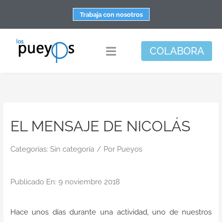
Saltar
Trabaja con nosotros
al
contenido
COLABORA
Toggle
Navigation
Fundación
Centros
EL MENSAJE DE NICOLÁS
Apoyo personal y familiar
Espacio de bienestar
Categorías:
Sin categoría
/
Por
Pueyos
Responsabilidad social
Publicado En: 9 noviembre 2018
DisArte
Actualidad
Hace unos días durante una actividad, uno de nuestros