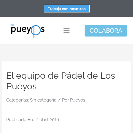
Saltar
Trabaja con nosotros
al
contenido
COLABORA
Toggle
Navigation
Fundación
Centros
El equipo de Pádel de Los
Apoyo personal y familiar
Pueyos
Espacio de bienestar
Responsabilidad social
Categorías:
Sin categoría
/
Por
Pueyos
DisArte
Publicado En: 11 abril 2016
Actualidad