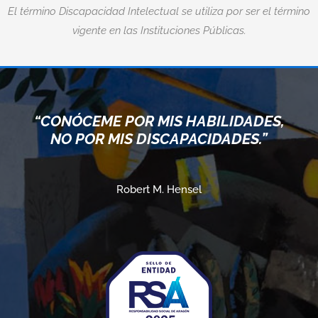
El término Discapacidad Intelectual se utiliza por ser el término
vigente en las Instituciones Públicas.
“CUAND
EME POR MIS HABILIDADES,
LÍMIT
OR MIS DISCAPACIDADES.”
Robert M. Hensel