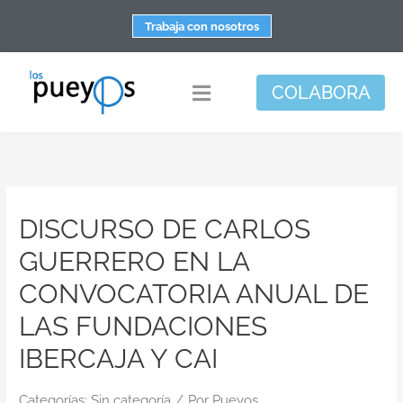
Saltar
Trabaja con nosotros
al
contenido
COLABORA
Toggle
Navigation
Fundación
Centros
DISCURSO DE CARLOS
Apoyo personal y familiar
GUERRERO EN LA
Espacio de bienestar
CONVOCATORIA ANUAL DE
Responsabilidad social
LAS FUNDACIONES
DisArte
IBERCAJA Y CAI
Actualidad
Categorías:
Sin categoría
/
Por
Pueyos