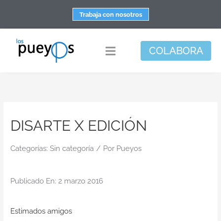
Saltar
Trabaja con nosotros
al
contenido
COLABORA
Toggle
Navigation
Fundación
Centros
DISARTE X EDICIÓN
Apoyo personal y familiar
Espacio de bienestar
Categorías:
Sin categoría
/
Por
Pueyos
Responsabilidad social
Publicado En: 2 marzo 2016
DisArte
Actualidad
Estimados amigos