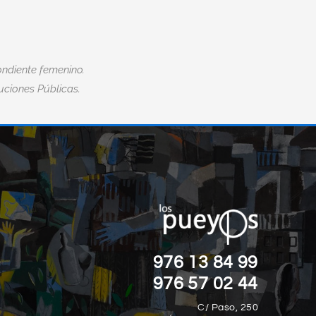
ndiente femenino.
tuciones Públicas.
“EL MIEDO ES LA MAYOR DISCAPACID
”
DE TODAS.“
Nick Vujicic
976 13 84 99
976 57 02 44
C/ Paso, 250