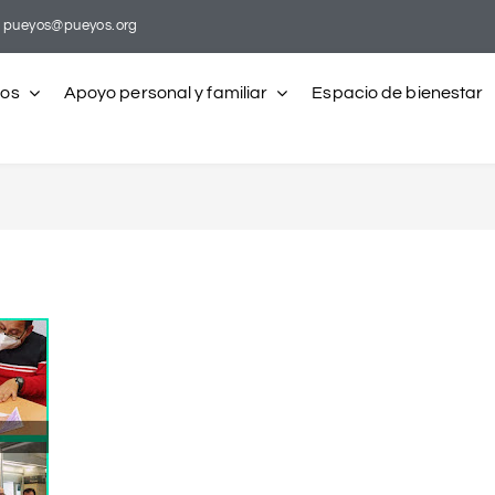
pueyos@pueyos.org
ros
Apoyo personal y familiar
Espacio de bienestar