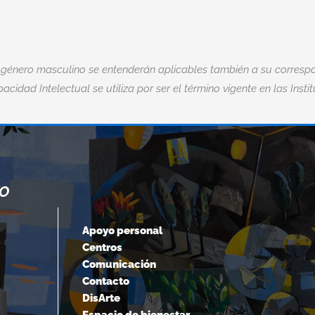
 género masculino se entenderán aplicables también a su correspo
acidad Intelectual se utiliza por ser el término vigente en las Insti
NO
“CUANDO ACEPTAMOS NUESTROS
LÍMITES, VAMOS MÁS ALLÁ DE ELLOS.
Apoyo personal
Centros
Albert Einstein
Comunicación
Contacto
DisArte
Espacio de bienestar