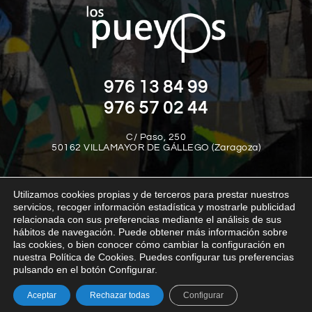
976 13 84 99
976 57 02 44
C/ Paso, 250
50162 VILLAMAYOR DE GÁLLEGO (Zaragoza)
Utilizamos cookies propias y de terceros para prestar nuestros
servicios, recoger información estadística y mostrarle publicidad
relacionada con sus preferencias mediante el análisis de sus
hábitos de navegación. Puede obtener más información sobre
las cookies, o bien conocer cómo cambiar la configuración en
Aviso legal
Política de privacidad
Política de cookies
nuestra Política de Cookies. Puedes configurar tus preferencias
Política interna del canal de denuncias
Transparencia
pulsando en el botón Configurar.
Aceptar
Rechazar todas
Configurar
© Los Pueyos 2025