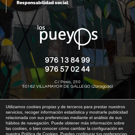
Responsabilidad social
976 13 84 99
976 57 02 44
C/ Paso, 250
50162 VILLAMAYOR DE GÁLLEGO (Zaragoza)
Utilizamos cookies propias y de terceros para prestar nuestros
servicios, recoger información estadística y mostrarle publicidad
relacionada con sus preferencias mediante el análisis de sus
hábitos de navegación. Puede obtener más información sobre
las cookies, o bien conocer cómo cambiar la configuración en
Aviso legal
Política de privacidad
Política de cookies
nuestra Política de Cookies. Puedes configurar tus preferencias