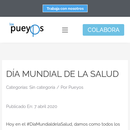
Saltar
Trabaja con nosotros
al
contenido
COLABORA
Toggle
Navigation
Fundación
Centros
DÍA MUNDIAL DE LA SALUD
Apoyo personal y familiar
Espacio de bienestar
Categorías:
Sin categoría
/
Por
Pueyos
Responsabilidad social
Publicado En: 7 abril 2020
DisArte
Actualidad
Hoy en el #DíaMundialdelaSalud, damos como todos los