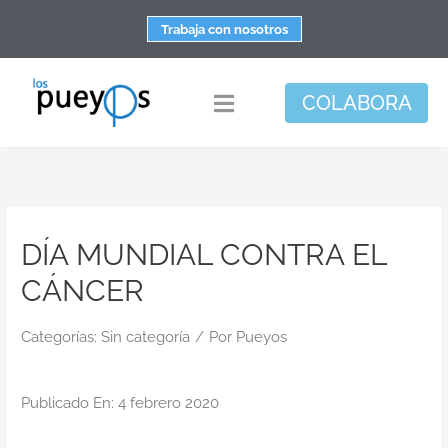
Saltar
Trabaja con nosotros
al
contenido
COLABORA
Toggle
Navigation
Fundación
Centros
DÍA MUNDIAL CONTRA EL
Apoyo personal y familiar
CÁNCER
Espacio de bienestar
Responsabilidad social
Categorías:
Sin categoría
/
Por
Pueyos
DisArte
Publicado En: 4 febrero 2020
Actualidad