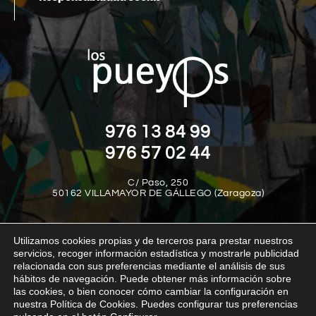
976 13 84 99
976 57 02 44
C/ Paso, 250
50162 VILLAMAYOR DE GÁLLEGO (Zaragoza)
Utilizamos cookies propias y de terceros para prestar nuestros
servicios, recoger información estadística y mostrarle publicidad
relacionada con sus preferencias mediante el análisis de sus
hábitos de navegación. Puede obtener más información sobre
las cookies, o bien conocer cómo cambiar la configuración en
Aviso legal
Política de privacidad
Política de cookies
nuestra Política de Cookies. Puedes configurar tus preferencias
Política interna del canal de denuncias
Transparencia