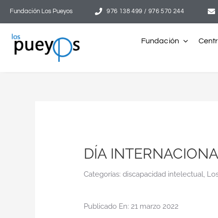
Saltar
Fundación Los Pueyos
976 138 499 / 976 570 244
al
contenido
Fundación
Cent
DÍA INTERNACION
Categorías:
discapacidad intelectual
,
Lo
Publicado En: 21 marzo 2022