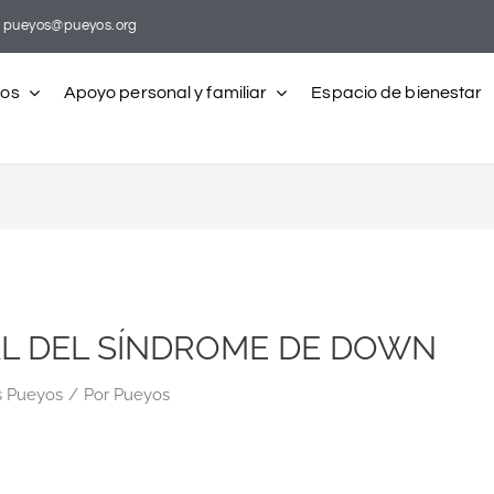
pueyos@pueyos.org
ros
Apoyo personal y familiar
Espacio de bienestar
AL DEL SÍNDROME DE DOWN
s Pueyos
/
Por
Pueyos