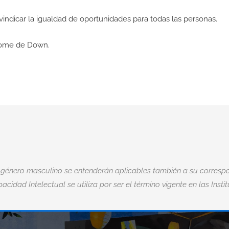
eivindicar la igualdad de oportunidades para todas las personas.
drome de Down.
 género masculino se entenderán aplicables también a su correspo
acidad Intelectual se utiliza por ser el término vigente en las Insti