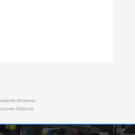
ndiente femenino.
tuciones Públicas.