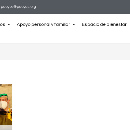
pueyos@pueyos.org
ros
Apoyo personal y familiar
Espacio de bienestar