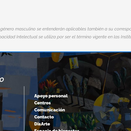
 género masculino se entenderán aplicables también a su correspo
acidad Intelectual se utiliza por ser el término vigente en las Insti
NO
“CUANDO ACEPTAMOS NUESTROS
LÍMITES, VAMOS MÁS ALLÁ DE ELLOS.
Apoyo personal
Centros
Albert Einstein
Comunicación
Contacto
DisArte
Espacio de bienestar