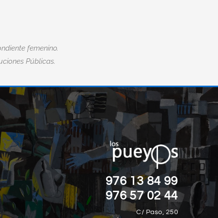
ndiente femenino.
tuciones Públicas.
“EL MIEDO ES LA MAYOR DISCAPACID
”
DE TODAS.“
Nick Vujicic
976 13 84 99
976 57 02 44
C/ Paso, 250