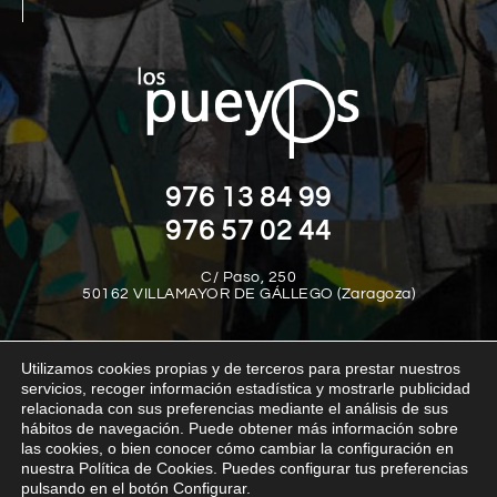
976 13 84 99
976 57 02 44
C/ Paso, 250
50162 VILLAMAYOR DE GÁLLEGO (Zaragoza)
Utilizamos cookies propias y de terceros para prestar nuestros
servicios, recoger información estadística y mostrarle publicidad
relacionada con sus preferencias mediante el análisis de sus
hábitos de navegación. Puede obtener más información sobre
las cookies, o bien conocer cómo cambiar la configuración en
Aviso legal
Política de privacidad
Política de cookies
nuestra Política de Cookies. Puedes configurar tus preferencias
Política interna del canal de denuncias
Transparencia
pulsando en el botón Configurar.