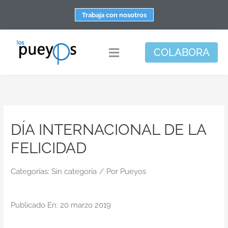
Saltar
Trabaja con nosotros
al
contenido
COLABORA
Toggle
Navigation
Fundación
Centros
DÍA INTERNACIONAL DE LA
Apoyo personal y familiar
FELICIDAD
Espacio de bienestar
Responsabilidad social
Categorías:
Sin categoría
/
Por
Pueyos
DisArte
Publicado En: 20 marzo 2019
Actualidad