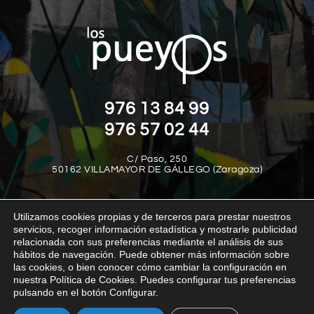
976 13 84 99
976 57 02 44
C/ Paso, 250
50162 VILLAMAYOR DE GÁLLEGO (Zaragoza)
Utilizamos cookies propias y de terceros para prestar nuestros
servicios, recoger información estadística y mostrarle publicidad
relacionada con sus preferencias mediante el análisis de sus
hábitos de navegación. Puede obtener más información sobre
las cookies, o bien conocer cómo cambiar la configuración en
Aviso legal
Política de privacidad
Política de cookies
nuestra Política de Cookies. Puedes configurar tus preferencias
Política interna del canal de denuncias
Transparencia
pulsando en el botón Configurar.