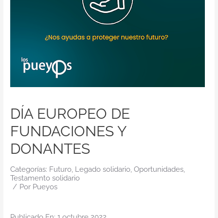
Contacto
DÍA EUROPEO DE
FUNDACIONES Y
DONANTES
Categorías:
Futuro
,
Legado solidario
,
Oportunidades
,
Testamento solidario
/
Por
Pueyos
Publicado En: 1 octubre 2022