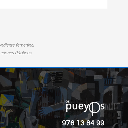
ndiente femenino.
tuciones Públicas.
“EL MIEDO ES LA MAYOR DISCAPACID
”
DE TODAS.“
Nick Vujicic
976 13 84 99