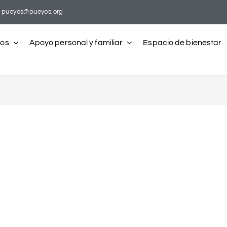
pueyos@pueyos.org
ros
Apoyo personal y familiar
Espacio de bienestar