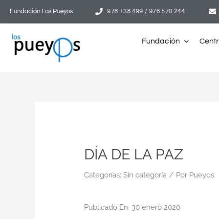
Saltar
Fundación Los Pueyos
976 138 499 / 976 570 244
al
contenido
Fundación
Cent
DÍA DE LA PAZ
Categorías:
Sin categoría
/
Por
Pueyos
Publicado En: 30 enero 2020