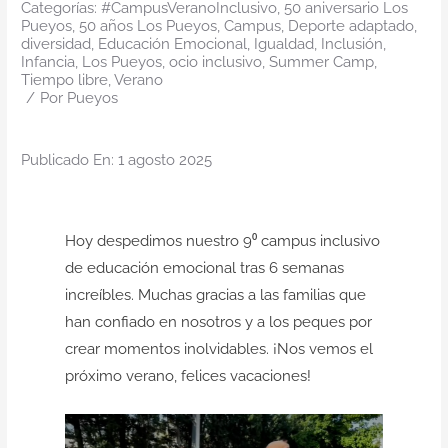
Categorías:
#CampusVeranoInclusivo
,
50 aniversario Los
Pueyos
,
50 años Los Pueyos
,
Campus
,
Deporte adaptado
,
diversidad
,
Educación Emocional
,
Igualdad
,
Inclusión
,
Infancia
,
Los Pueyos
,
ocio inclusivo
,
Summer Camp
,
Tiempo libre
,
Verano
/
Por
Pueyos
Publicado En: 1 agosto 2025
Hoy despedimos nuestro 9⁰ campus inclusivo
de educación emocional tras 6 semanas
increíbles. Muchas gracias a las familias que
han confiado en nosotros y a los peques por
crear momentos inolvidables. ¡Nos vemos el
próximo verano, felices vacaciones!