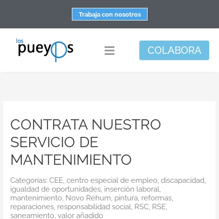
Saltar
Trabaja con nosotros
al
contenido
COLABORA
Toggle
Navigation
Fundación
Centros
CONTRATA NUESTRO
Apoyo personal y familiar
SERVICIO DE
Espacio de bienestar
MANTENIMIENTO
Responsabilidad social
Categorías:
CEE
,
centro especial de empleo
,
discapacidad
,
DisArte
igualdad de oportunidades
,
inserción laboral
,
mantenimiento
,
Novo Rehum
,
pintura
,
reformas
,
Actualidad
reparaciones
,
responsabilidad social
,
RSC
,
RSE
,
saneamiento
,
valor añadido