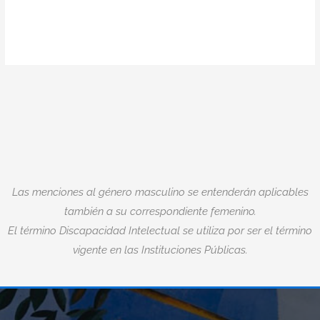
Las menciones al género masculino se entenderán aplicables
también a su correspondiente femenino.
El término Discapacidad Intelectual se utiliza por ser el término
vigente en las Instituciones Públicas.