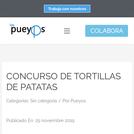
Saltar
Trabaja con nosotros
al
contenido
COLABORA
Toggle
Navigation
Fundación
Centros
CONCURSO DE TORTILLAS
Apoyo personal y familiar
DE PATATAS
Espacio de bienestar
Responsabilidad social
Categorías:
Sin categoría
/
Por
Pueyos
DisArte
Publicado En: 25 noviembre 2019
Actualidad