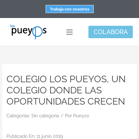
Saltar
Trabaja con nosotros
al
contenido
COLABORA
Toggle
Navigation
Fundación
Centros
COLEGIO LOS PUEYOS, UN
Apoyo personal y familiar
COLEGIO DONDE LAS
Espacio de bienestar
OPORTUNIDADES CRECEN
Responsabilidad social
Categorías:
Sin categoría
/
DisArte
Por
Pueyos
Actualidad
Publicado En: 11 junio 2019