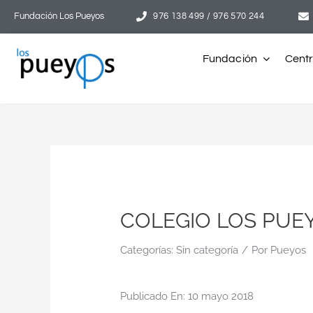
Saltar
Fundación Los Pueyos
976 138 499 / 976 570 244
al
contenido
Fundación
Cent
COLEGIO LOS PUE
Categorías:
Sin categoría
/
Por
Pueyos
Publicado En: 10 mayo 2018