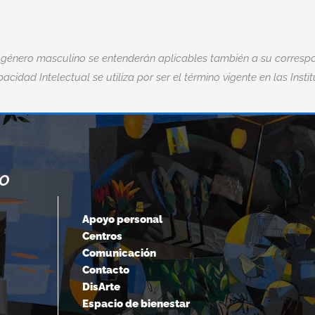
 género masculino se entenderán aplicables también a su correspo
acidad Intelectual se utiliza por ser el término vigente en las Insti
NO
“CUANDO ACEPTAMOS NUESTROS
LÍMITES, VAMOS MÁS ALLÁ DE ELLOS.
Apoyo personal
Centros
Albert Einstein
Comunicación
Contacto
DisArte
Espacio de bienestar