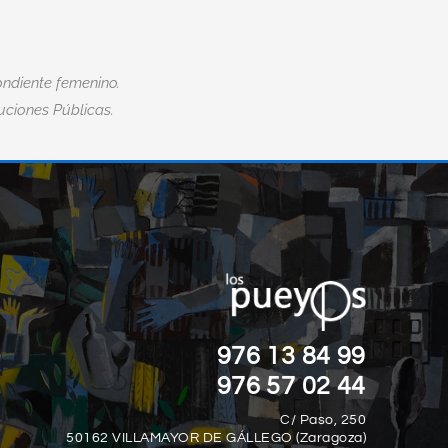
ndiente femenino.
tuciones Públicas.
“EL MIEDO ES LA MAYOR DISCAPACID
”
DE TODAS.“
Nick Vujicic
976 13 84 99
976 57 02 44
C/ Paso, 250
50162 VILLAMAYOR DE GÁLLEGO (Zaragoza)