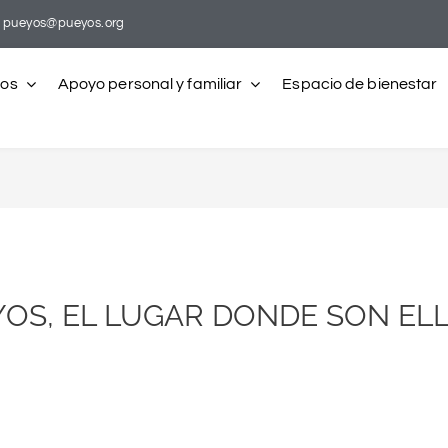
pueyos@pueyos.org
ros
Apoyo personal y familiar
Espacio de bienestar
YOS, EL LUGAR DONDE SON EL