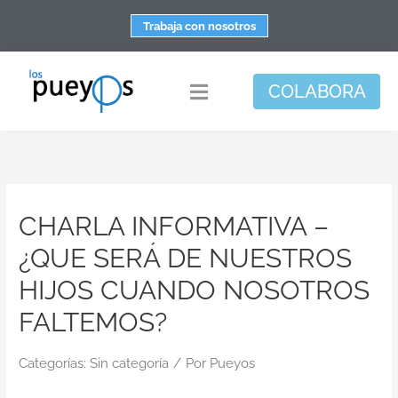
Saltar
Trabaja con nosotros
al
contenido
COLABORA
Toggle
Navigation
Fundación
Centros
CHARLA INFORMATIVA –
Apoyo personal y familiar
¿QUE SERÁ DE NUESTROS
Espacio de bienestar
HIJOS CUANDO NOSOTROS
Responsabilidad social
FALTEMOS?
DisArte
Categorías:
Sin categoría
/
Por
Pueyos
Actualidad