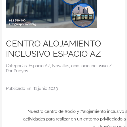
Contacto
CENTRO ALOJAMIENTO
INCLUSIVO ESPACIO AZ
Categorías:
Espacio AZ
,
Novallas
,
ocio
,
ocio inclusivo
/
Por
Pueyos
Publicado En: 11 junio 2023
Nuestro centro de #ocio y #alojamiento inclusivo s
actividades para realizar en un entorno privilegiado 
o a través de
inf