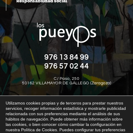
Responsabilidad social
976 13 84 99
976 57 02 44
C/ Paso, 250
50162 VILLAMAYOR DE GÁLLEGO (Zaragoza)
Utilizamos cookies propias y de terceros para prestar nuestros
servicios, recoger información estadística y mostrarle publicidad
relacionada con sus preferencias mediante el análisis de sus
hábitos de navegación. Puede obtener más información sobre
las cookies, o bien conocer cómo cambiar la configuración en
Aviso legal
Política de privacidad
Política de cookies
nuestra Política de Cookies. Puedes configurar tus preferencias
Política interna del canal de denuncias
Transparencia