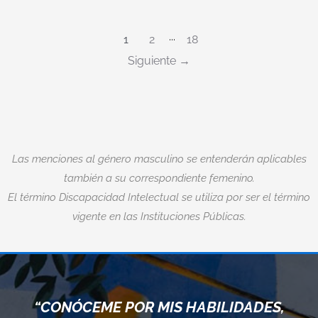
1
2
···
18
Siguiente
Las menciones al género masculino se entenderán aplicables
también a su correspondiente femenino.
El término Discapacidad Intelectual se utiliza por ser el término
vigente en las Instituciones Públicas.
“CUANDO ACEPTAMOS NU
ILIDADES,
LÍMITES, VAMOS MÁS AL