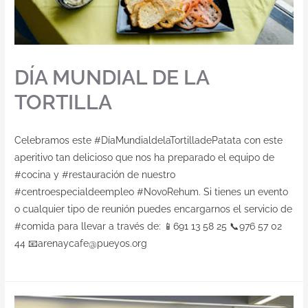
DÍA MUNDIAL DE LA
TORTILLA
Celebramos este #DíaMundialdelaTortilladePatata con este
aperitivo tan delicioso que nos ha preparado el equipo de
#cocina y #restauración de nuestro
#centroespecialdeempleo #NovoRehum. Si tienes un evento
o cualquier tipo de reunión puedes encargarnos el servicio de
#comida para llevar a través de: 📱691 13 58 25 📞976 57 02
44 📧arenaycafe@pueyos.org