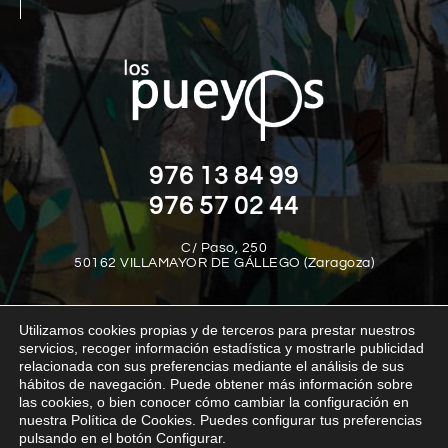
976 13 84 99
976 57 02 44
C/ Paso, 250
50162 VILLAMAYOR DE GÁLLEGO (Zaragoza)
Utilizamos cookies propias y de terceros para prestar nuestros
servicios, recoger información estadística y mostrarle publicidad
relacionada con sus preferencias mediante el análisis de sus
hábitos de navegación. Puede obtener más información sobre
las cookies, o bien conocer cómo cambiar la configuración en
Aviso legal
Política de privacidad
Política de cookies
nuestra Política de Cookies. Puedes configurar tus preferencias
Política interna del canal de denuncias
Transparencia
pulsando en el botón Configurar.