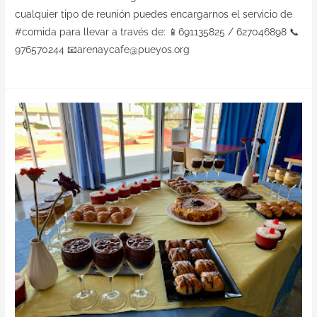
cualquier tipo de reunión puedes encargarnos el servicio de
#comida para llevar a través de: 📱691135825 / 627046898 📞
976570244 📧arenaycafe@pueyos.org