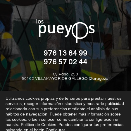
976 13 84 99
976 57 02 44
C/ Paso, 250
50162 VILLAMAYOR DE GÁLLEGO (Zaragoza)
Utilizamos cookies propias y de terceros para prestar nuestros
servicios, recoger información estadística y mostrarle publicidad
relacionada con sus preferencias mediante el análisis de sus
hábitos de navegación. Puede obtener más información sobre
las cookies, o bien conocer cómo cambiar la configuración en
Aviso legal
Política de privacidad
Política de cookies
nuestra Política de Cookies. Puedes configurar tus preferencias
Política interna del canal de denuncias
Transparencia
pulsando en el botón Configurar.