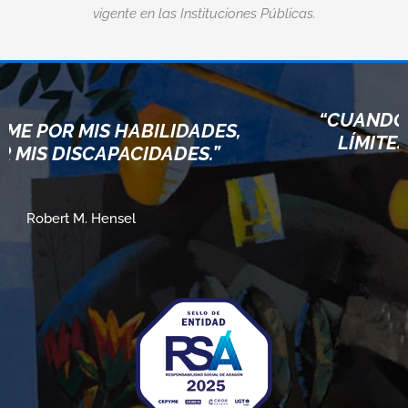
vigente en las Instituciones Públicas.
“CUANDO ACEPTAMOS NUESTR
DES,
LÍMITES, VAMOS MÁS ALLÁ DE
.”
ELLOS.”
Albert Einstein