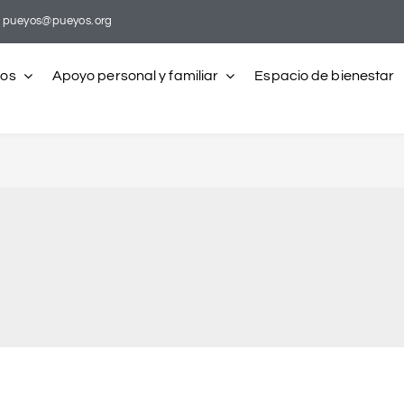
pueyos@pueyos.org
ros
Apoyo personal y familiar
Espacio de bienestar