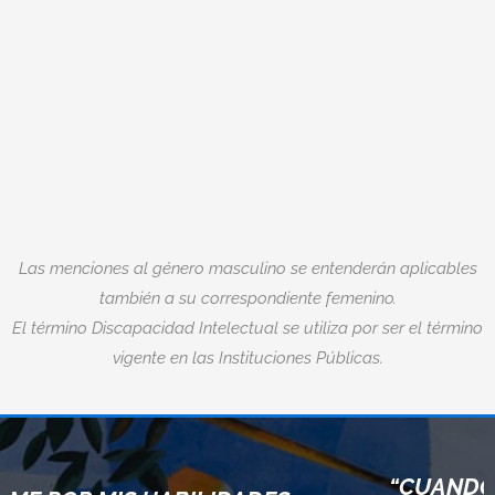
Las menciones al género masculino se entenderán aplicables
también a su correspondiente femenino.
El término Discapacidad Intelectual se utiliza por ser el término
vigente en las Instituciones Públicas.
“CUANDO ACEPTAMOS NU